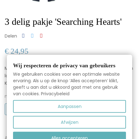
3 delig pakje 'Searching Hearts'
Delen
€ 24,95
Wij respecteren de privacy van gebruikers
Mooi 3 dlg meisjes setje in tricot met legging, strokenrok en
We gebruiken cookies voor een optimale website
longsleeve.
ervaring. Als u op de knop ‘Alles accepteren’ klikt,
Kleur: blauw/crème
geeft u aan dat u akkoord gaat met ons gebruik
van cookies.
Privacybeleid
maat
Aanpassen
56
Afwijzen
Aantal
Alles accepteren