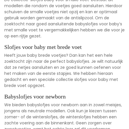
modellen die rondom de voetjes goed aansluiten. Hierdoor
schuiven de smalle voetjes niet opzij en kan er optimaal
gebruik worden gemaakt van de antislipzool. Om de
zoektocht naar goed aansluitende babyslofjes voor baby’s
met smalle voet te vergemakkelijken hebben we die voor je
op een rijtje gezet.
Slofjes voor baby met brede voet
Heeft jouw baby brede voetjes? Dan kan het een hele
zoektocht zijn naar de perfect babyslofjes. Je wilt natuurlijk
dat ze netjes aansluiten en ze goed kunnen oefenen voor
het maken van de eerste stapjes. We hebben hieraan
gedacht en een speciale
collectie slofjes voor baby met
brede voet
opgezet.
Babyslofjes voor newborn
We bieden babyslofjes voor newborn aan in zowel meisjes,
jongens als neutrale modellen. Ook kun je kiezen tussen
zomer- of de winterslofjes, de winterslofjes hebben een
zachte voering aan de binnenkant. Geen zorgen over
zweetvoetjes, want het echte leer zal dit voorkomen.