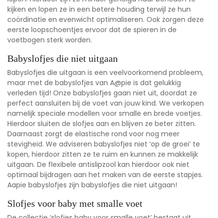
kijken en lopen ze in een betere houding terwijl ze hun
coördinatie en evenwicht optimaliseren. Ook zorgen deze
eerste loopschoentjes ervoor dat de spieren in de
voetbogen sterk worden.
Babyslofjes die niet uitgaan
Babyslofjes die uitgaan is een veelvoorkomend probleem,
maar met de babyslofjes van A@pie is dat gelukkig
verleden tijd! Onze babyslofjes gaan niet uit, doordat ze
perfect aansluiten bij de voet van jouw kind. We verkopen
namelijk speciale modellen voor smalle en brede voetjes.
Hierdoor sluiten de slofjes aan en blijven ze beter zitten.
Daarnaast zorgt de elastische rond voor nog meer
stevigheid. We adviseren babyslofjes niet ‘op de groei’ te
kopen, hierdoor zitten ze te ruim en kunnen ze makkelijk
uitgaan. De flexibele antislipzool kan hierdoor ook niet
optimaal bijdragen aan het maken van de eerste stapjes.
Aapie babyslofjes zijn
babyslofjes die niet uitgaan
!
Slofjes voor baby met smalle voet
De collectie ‘
slofjes baby voor smalle voet
’ bestaat uit