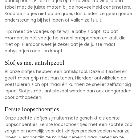
daarbij hoort. Bij alle slofjes op onze website vind je een
tabel met de juiste maten bij de hoeveelheid centimeters.
Koop de slofjes niet op de groei, dan bieden ze geen goede
ondersteuning bij het lopen of vallen zelfs uit.
Tip: meet de voetjes op terwijl je baby slaapt. Op dat
moment is het voetje helemaal ontspannen en krult die
niet op. Hierdoor weet je zeker dat je de juiste maat
babyslofjes meet en koopt.
Slofjes met antislipzool
Al onze slofjes hebben een antislipzool. Deze is flexibel en
geeft meer grip met hun tenen. Hierdoor ontwikkelen de
voetspieren zich optimaal én kunnen ze sneller zelfstandig
lopen.
Slofjes met antislipzool
worden dan ook aangeraden
door orthopeden.
Eerste loopschoentjes
Onze zachte slofjes zijn uitermate geschikt als eerste
loopschoentjes.
Eerste loopschoentjes
met een zachte zool
zorgen er namelijk voor dat kindjes precies voelen waar ze
lopen. Hierdoor zijn ze minder geneigd naar beneden te