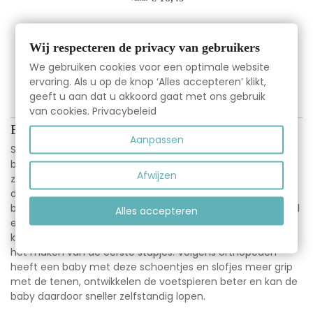
Wij respecteren de privacy van gebruikers
Item 1-24 van 130 in totaal item(s)
We gebruiken cookies voor een optimale website
ervaring. Als u op de knop ‘Alles accepteren’ klikt,
1
2
3
6
Volgende
…
geeft u aan dat u akkoord gaat met ons gebruik
van cookies.
Privacybeleid
Babyslofjes
Aanpassen
Sinds 2007 ontwerpen en produceren we met passie leren
babyslofjes. Inmiddels hebben we een ruime collectie en
Afwijzen
zorgen we er met een team van vier medewerkers voor
dat jouw bestelling met aandacht wordt behandeld. De
babyschoenen en babyslofjes van A@pie zijn zacht, flexibel
Alles accepteren
en blijven door de elastische rand goed zitten tijdens het
kruipen. De zachte antislip laag aan de onderkant helpt bij
het maken van de eerste stapjes. Volgens orthopeden
heeft een baby met deze schoentjes en slofjes meer grip
met de tenen, ontwikkelen de voetspieren beter en kan de
baby daardoor sneller zelfstandig lopen.