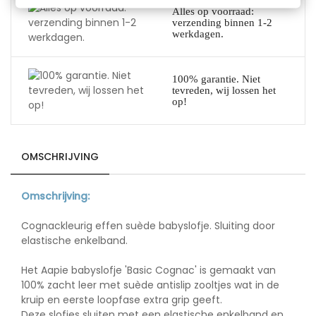
Alles op voorraad:
verzending binnen 1-2
werkdagen.
100% garantie. Niet
tevreden, wij lossen het
op!
OMSCHRIJVING
Omschrijving:
G
Cognackleurig effen suède babyslofje. Sluiting door
elastische enkelband.
P
Het Aapie babyslofje 'Basic Cognac' is gemaakt van
100% zacht leer met suède antislip zooltjes wat in de
kruip en eerste loopfase extra grip geeft.
Deze slofjes sluiten met een elastische enkelband en