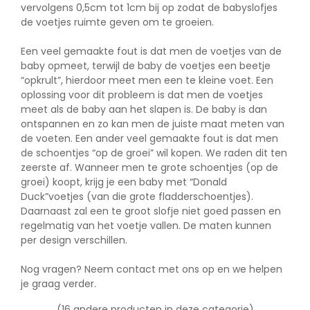
vervolgens 0,5cm tot 1cm bij op zodat de babyslofjes
de voetjes ruimte geven om te groeien.
Een veel gemaakte fout is dat men de voetjes van de
baby opmeet, terwijl de baby de voetjes een beetje
“opkrult”, hierdoor meet men een te kleine voet. Een
oplossing voor dit probleem is dat men de voetjes
meet als de baby aan het slapen is. De baby is dan
ontspannen en zo kan men de juiste maat meten van
de voeten. Een ander veel gemaakte fout is dat men
de schoentjes “op de groei” wil kopen. We raden dit ten
zeerste af. Wanneer men te grote schoentjes (op de
groei) koopt, krijg je een baby met “Donald
Duck”voetjes (van die grote fladderschoentjes).
Daarnaast zal een te groot slofje niet goed passen en
regelmatig van het voetje vallen. De maten kunnen
per design verschillen.
Nog vragen? Neem
contact
met ons op en we helpen
je graag verder.
(16 andere producten in deze categorie)