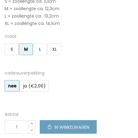
S = zoollengte ca. 11,1cm
M = zoollengte ca. 12,3cm
L = zoollengte ca. 13,2cm
XL = zoollengte ca. 14,1cm
maat
S
M
L
XL
cadeauverpakking
nee
ja (€2,00)
Aantal
IN WINKELWAGEN