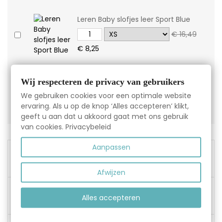
Leren Baby slofjes leer Sport Blue
€ 16,49
€ 8,25
Leren babyslofje Star Barca
Wij respecteren de privacy van gebruikers
€ 16,49
We gebruiken cookies voor een optimale website
€ 8,25
ervaring. Als u op de knop ‘Alles accepteren’ klikt,
geeft u aan dat u akkoord gaat met ons gebruik
van cookies.
Privacybeleid
Aanpassen
Gratis verzending vanaf
€45,00
Afwijzen
Gemakkelijk ruilen en
Alles accepteren
retour: 14 dagen de tijd.