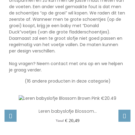
ontspannen en zo kan men de juiste maat meten van
de voeten. Een ander veel gemaakte fout is dat men
de schoentjes “op de groei” wil kopen. We raden dit ten
zeerste af. Wanneer men te grote schoentjes (op de
groei) koopt, krijg je een baby met “Donald
Duck”voetjes (van die grote fladderschoentjes).
Daarnaast zal een te groot slofje niet goed passen en
regelmatig van het voetje vallen. De maten kunnen
per design verschillen.
Nog vragen? Neem
contact
met ons op en we helpen
je graag verder.
(16 andere producten in deze categorie)
Leren babyslofje Blossom...
Prijs
€ 20,49
Vanaf
‹
›