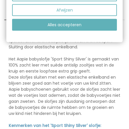
Afwijzen
OMSCHRIJVING
Alles accepteren
Omschrijving:
G
Sportief zilver leren babyslofje met zilveren strepen.
Sluiting door elastische enkelband.
P
Het Aapie babyslofje 'Sport Shiny Silver' is gemaakt van
100% zacht leer met suède antislip zooltjes wat in de
kruip en eerste loopfase extra grip geeft.
Deze slofjes sluiten met een elastische enkelband en
blijven zeer goed aan het voetje van uw kind zitten.
Aapie babyschoenen gebruikt voor de slofjes zacht leer
wat de voetjes laat ademen, zodat de babyvoetjes niet
gaan zweten. De slofjes zijn dusdanig ontworpen dat
de babyvoetjes de ruimte hebben om te groeien en
uw kind niet hinderen bij het kruipen.
Kenmerken van het 'Sport Shiny Silver' slofje: