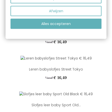
Prijs
€ 16,49
Vanaf
Afwijzen
Alles accepteren
Babyslofjes leer Street Dakar
Prijs
€ 16,49
Vanaf
Leren babyslofjes Street Tokyo
Prijs
€ 16,49
Vanaf
Slofjes leer baby Sport Old...