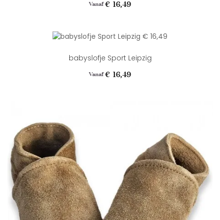
Prijs
€ 16,49
Vanaf
babyslofje Sport Leipzig
Prijs
€ 16,49
Vanaf