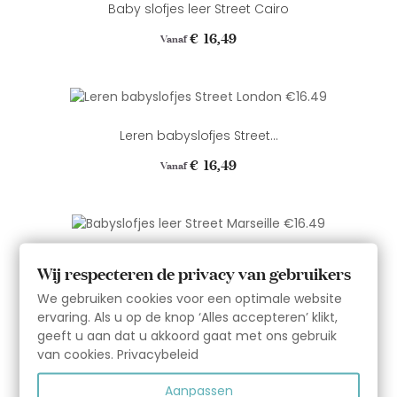
Baby slofjes leer Street Cairo
Prijs
€ 16,49
Vanaf
Leren babyslofjes Street...
Prijs
€ 16,49
Vanaf
Babyslofjes leer Street...
Wij respecteren de privacy van gebruikers
Prijs
€ 16,49
Vanaf
We gebruiken cookies voor een optimale website
ervaring. Als u op de knop ‘Alles accepteren’ klikt,
geeft u aan dat u akkoord gaat met ons gebruik
van cookies.
Privacybeleid
Babyslofjes leer Street Army
Aanpassen