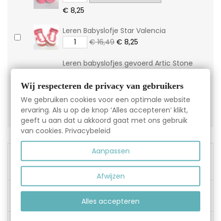
€ 8,25
Leren Babyslofje Star Valencia
€ 16,49
€ 8,25
Leren babyslofjes gevoerd Artic Stone
Pink
Wij respecteren de privacy van gebruikers
€ 20,49
We gebruiken cookies voor een optimale website
€ 10,25
ervaring. Als u op de knop ‘Alles accepteren’ klikt,
geeft u aan dat u akkoord gaat met ons gebruik
van cookies.
Privacybeleid
Aanpassen
Gratis verzending vanaf
€45,00
Afwijzen
Gemakkelijk ruilen en retour: 14 dagen de tijd.
Alles accepteren