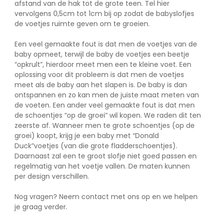
afstand van de hak tot de grote teen. Tel hier
vervolgens 0,5cm tot 1cm bij op zodat de babyslofjes
de voetjes ruimte geven om te groeien.
Een veel gemaakte fout is dat men de voetjes van de
baby opmeet, terwijl de baby de voetjes een beetje
“opkrult”, hierdoor meet men een te kleine voet. Een
oplossing voor dit probleem is dat men de voetjes
meet als de baby aan het slapen is. De baby is dan
ontspannen en zo kan men de juiste maat meten van
de voeten. Een ander veel gemaakte fout is dat men
de schoentjes “op de groei” wil kopen. We raden dit ten
zeerste af. Wanneer men te grote schoentjes (op de
groei) koopt, krijg je een baby met “Donald
Duck”voetjes (van die grote fladderschoentjes).
Daarnaast zal een te groot slofje niet goed passen en
regelmatig van het voetje vallen. De maten kunnen
per design verschillen.
Nog vragen? Neem
contact
met ons op en we helpen
je graag verder.