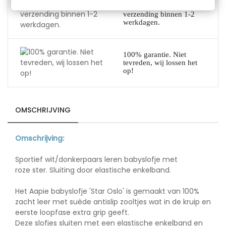
Alles op voorraad:
verzending binnen 1-2
werkdagen.
100% garantie. Niet
tevreden, wij lossen het
op!
OMSCHRIJVING
Omschrijving:
G
Sportief wit/donkerpaars leren babyslofje met
roze ster. Sluiting door elastische enkelband.
P
Het Aapie babyslofje 'Star Oslo' is gemaakt van 100%
zacht leer met suède antislip zooltjes wat in de kruip en
eerste loopfase extra grip geeft.
Deze slofjes sluiten met een elastische enkelband en