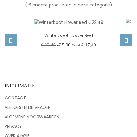
(16 andere producten in deze categorie)
IN PRIJS VERLAAGD
Winterboot Flower Red
Normale
Prijs
€ 22,49
-€ 5,00
€ 17,49
Vanaf
prijs
‹
›
INFORMATIE
CONTACT
VEELGESTELDE VRAGEN
ALGEMENE VOORWAARDEN
PRIVACY
OVER A@PIE