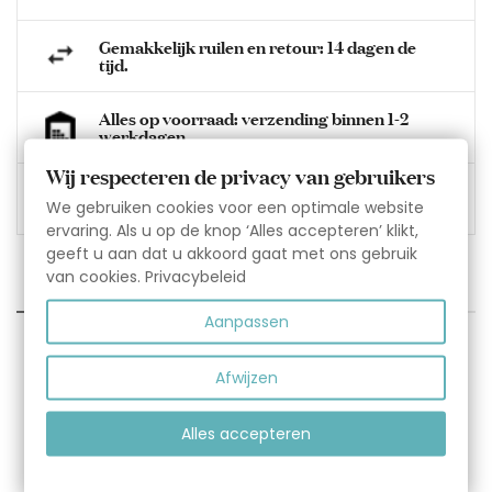
Gemakkelijk ruilen en retour: 14 dagen de
tijd.
Alles op voorraad: verzending binnen 1-2
werkdagen.
Wij respecteren de privacy van gebruikers
100% garantie. Niet tevreden, wij lossen het
We gebruiken cookies voor een optimale website
op!
ervaring. Als u op de knop ‘Alles accepteren’ klikt,
geeft u aan dat u akkoord gaat met ons gebruik
van cookies.
Privacybeleid
OMSCHRIJVING
Aanpassen
Omschrijving:
Afwijzen
Sportief wit/roze leren babyslofje met grijze ster.
Sluiting door elastische enkelband.
Alles accepteren
Het Aapie babyslofje 'Sport Bali' is gemaakt van 100%
zacht leer met suède antislip zooltjes wat in de kruip en