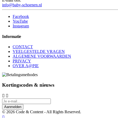
E-mail ons:
info@baby-schoenen.nl
Facebook
YouTube
Instagram
Informatie
CONTACT
VEELGESTELDE VRAGEN
ALGEMENE VOORWAARDEN
PRIVACY
OVER A@PIE
Kortingscodes & nieuws


Aanmelden
© 2026 Code & Content - All Rights Reserved.
