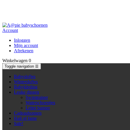
Account
Inloggen
Mijn account
Afrekenen
Winkelwagen
0
Toggle navigation
☰
Babyslofjes
Winterslofjes
Babykleding
Leuke dingen
Swimtrainer
Waterschoentjes
Letter banner
Cadeaubonnen
Hall of fame
Sale!