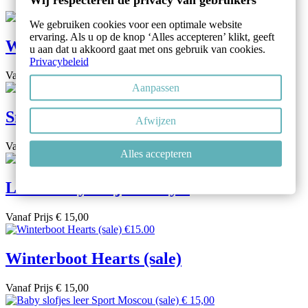
We gebruiken cookies voor een optimale website
ervaring. Als u op de knop ‘Alles accepteren’ klikt, geeft
Winterboot Indian Brown (sale)
u aan dat u akkoord gaat met ons gebruik van cookies.
Privacybeleid
Vanaf
Prijs
€ 15,00
Aanpassen
Sneaker Chocolate Cream (sale)
Afwijzen
Vanaf
Prijs
€ 15,00
Alles accepteren
Leren baby slofjes Daisy...
Vanaf
Prijs
€ 15,00
Winterboot Hearts (sale)
Vanaf
Prijs
€ 15,00