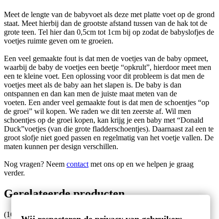
Meet de lengte van de babyvoet als deze met platte voet op de grond
staat. Meet hierbij dan de grootste afstand tussen van de hak tot de
grote teen. Tel hier dan 0,5cm tot 1cm bij op zodat de babyslofjes de
voetjes ruimte geven om te groeien.
Een veel gemaakte fout is dat men de voetjes van de baby opmeet,
waarbij de baby de voetjes een beetje “opkrult”, hierdoor meet men
een te kleine voet. Een oplossing voor dit probleem is dat men de
voetjes meet als de baby aan het slapen is. De baby is dan
ontspannen en dan kan men de juiste maat meten van de
voeten. Een ander veel gemaakte fout is dat men de schoentjes “op
de groei” wil kopen. We raden we dit ten zeerste af. Wil men
schoentjes op de groei kopen, kan krijg je een baby met “Donald
Duck”voetjes (van die grote fladderschoentjes). Daarnaast zal een te
groot slofje niet goed passen en regelmatig van het voetje vallen. De
maten kunnen per design verschillen.
Nog vragen? Neem
contact
met ons op en we helpen je graag
verder.
Gerelateerde producten
(16 andere producten in deze categorie)
Wij respecteren de privacy van gebruikers