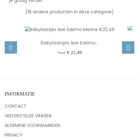
je graag verder.
(16 andere producten in deze categorie)
Babylaarsjes leer Eskimo...
Prijs
€ 22,49
Vanaf
‹
›
INFORMATIE
CONTACT
VEELGESTELDE VRAGEN
ALGEMENE VOORWAARDEN
PRIVACY