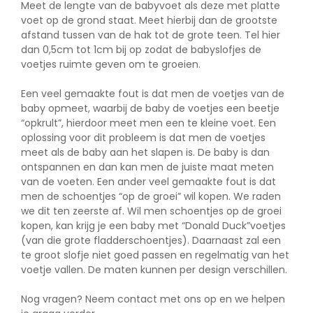
Meet de lengte van de babyvoet als deze met platte
voet op de grond staat. Meet hierbij dan de grootste
afstand tussen van de hak tot de grote teen. Tel hier
dan 0,5cm tot 1cm bij op zodat de babyslofjes de
voetjes ruimte geven om te groeien.
Een veel gemaakte fout is dat men de voetjes van de
baby opmeet, waarbij de baby de voetjes een beetje
“opkrult”, hierdoor meet men een te kleine voet. Een
oplossing voor dit probleem is dat men de voetjes
meet als de baby aan het slapen is. De baby is dan
ontspannen en dan kan men de juiste maat meten
van de voeten. Een ander veel gemaakte fout is dat
men de schoentjes “op de groei” wil kopen. We raden
we dit ten zeerste af. Wil men schoentjes op de groei
kopen, kan krijg je een baby met “Donald Duck”voetjes
(van die grote fladderschoentjes). Daarnaast zal een
te groot slofje niet goed passen en regelmatig van het
voetje vallen. De maten kunnen per design verschillen.
Nog vragen? Neem
contact
met ons op en we helpen