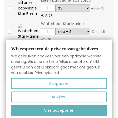
Leren babyslofje Star Barca
€ 16,49
€ 8,25
Winterboot Star Marine
€ 22,49
€ 11,25
Leren babyslofjes gevoerd Artic
Wij respecteren de privacy van gebruikers
Tokyo
We gebruiken cookies voor een optimale website
€ 20,49
ervaring. Als u op de knop ‘Alles accepteren’ klikt,
geeft u aan dat u akkoord gaat met ons gebruik
€ 10,25
van cookies.
Privacybeleid
Aanpassen
Afwijzen
Gratis verzending vanaf
€45,00
Alles accepteren
Gemakkelijk ruilen en