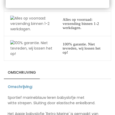
retour: 14 dagen de tijd.
Alles op voorraad:
verzending binnen 1-2
werkdagen.
100% garantie. Niet
tevreden, wij lossen het
op!
OMSCHRIJVING
Omschrijving:
G
Sportief marineblauw leren babyslofje met
witte strepen. Sluiting door elastische enkelband.
P
Het Aapie babyslofje 'Retro Marine' is gemaakt van