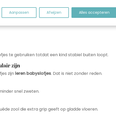
en:
Aanpassen
Afwijzen
Alles accepteren
es te gebruiken totdat een kind stabiel buiten loopt.
lair zijn
jes zijn
leren babyslofjes
. Dat is niet zonder reden.
minder snel zweten.
ède zool die extra grip geeft op gladde vloeren.