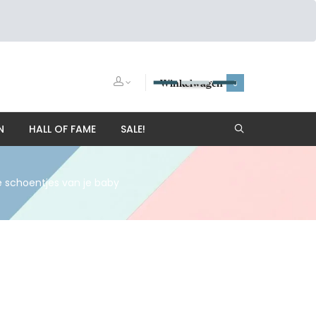
Winkelwagen
0
N
HALL OF FAME
SALE!
e schoentjes van je baby