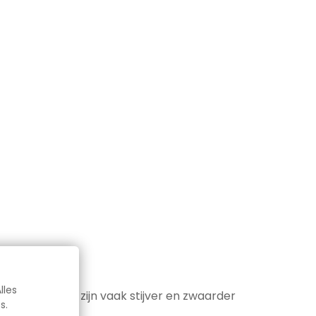
lles
 Babyschoenen zijn vaak stijver en zwaarder
s.