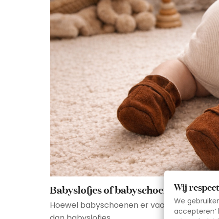
Wij respec
Babyslofjes of babyschoenen: wat is 
We gebruiken 
Hoewel babyschoenen er vaak schattig uitzien
accepteren’ k
dan babyslofjes.