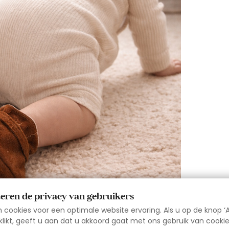
teren de privacy van gebruikers
beter?
cookies voor een optimale website ervaring. Als u op de knop ‘A
, zijn ze niet altijd de beste keuze voor jonge kinderen.
likt, geeft u aan dat u akkoord gaat met ons gebruik van cookie