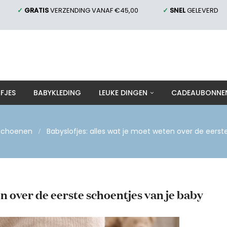
✓
GRATIS
VERZENDING VANAF €45,00
✓
SNEL
GELEVERD
FJES
BABYKLEDING
LEUKE DINGEN
CADEAUBONNE
schoenen
Babyslofjes: alles wat je moet weten over de eerst
en over de eerste schoentjes van je baby