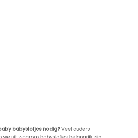
 baby babyslofjes nodig?
Veel ouders
en we uit waarom babyslofjes belangrijk zijn