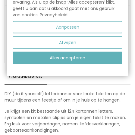
ervaring. Als u op de knop ‘Alles accepteren’ klikt,
geeft u aan dat u akkoord gaat met ons gebruik
van cookies.
Privacybeleid
Alles op voorraad:
verzending binnen 1-2
werkdagen.
Aanpassen
Afwijzen
100% garantie. Niet
tevreden, wij lossen het
op!
Alles accepteren
OMSCHRIJVING
DIY (do it yourself) letterbanner voor leuke teksten op de
muur tijdens een feestje of om in je huis op te hangen.
Je krijgt een kit bestaande uit 124 kartonnen letters,
symbolen en metalen clipjes om je eigen tekst te maken.
Erg leuk voor verjaardagen, namen, liefdesverklaringen,
geboorteaankondigingen.