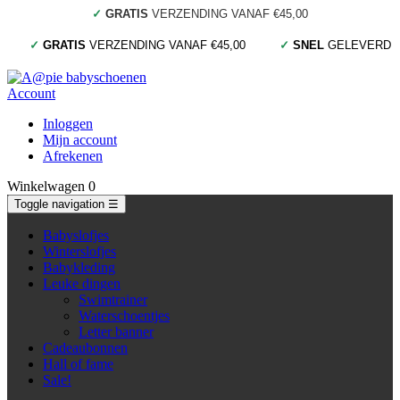
✓
GRATIS
VERZENDING VANAF €45,00
✓
GRATIS
VERZENDING VANAF €45,00
✓
SNEL
GELEVERD
Account
Inloggen
Mijn account
Afrekenen
Winkelwagen
0
Toggle navigation
☰
Babyslofjes
Winterslofjes
Babykleding
Leuke dingen
Swimtrainer
Waterschoentjes
Letter banner
Cadeaubonnen
Hall of fame
Sale!