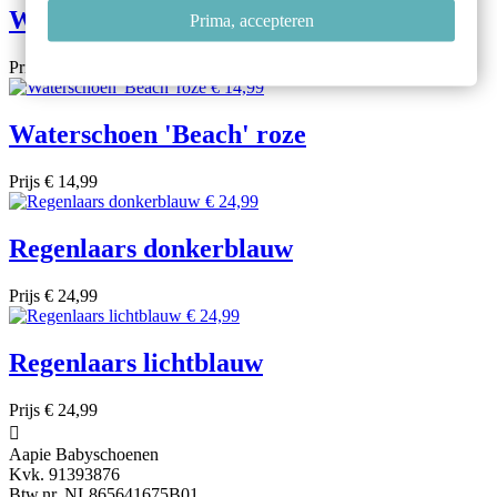
Waterschoen 'Classic' roze
Prima, accepteren
Prijs
€ 11,49
Waterschoen 'Beach' roze
Prijs
€ 14,99
Regenlaars donkerblauw
Prijs
€ 24,99
Regenlaars lichtblauw
Prijs
€ 24,99

Aapie Babyschoenen
Kvk. 91393876
Btw.nr. NL865641675B01