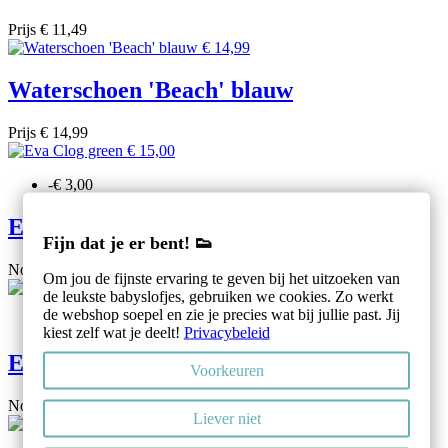
Prijs
€ 11,49
Waterschoen 'Beach' blauw
Prijs
€ 14,99
-€ 3,00
Eva Clog green
Fijn dat je er bent! 👟
Normale prijs
€ 15,00
-€ 3,00
Prijs
€ 12,00
Om jou de fijnste ervaring te geven bij het uitzoeken van
de leukste babyslofjes, gebruiken we cookies. Zo werkt
de webshop soepel en zie je precies wat bij jullie past. Jij
-€ 3,00
kiest zelf wat je deelt!
Privacybeleid
Eva Clog navy
Voorkeuren
Normale prijs
€ 15,00
-€ 3,00
Prijs
€ 12,00
Liever niet