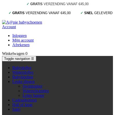
✓
GRATIS
VERZENDING VANAF €45,00
✓
GRATIS
VERZENDING VANAF €45,00
✓
SNEL
GELEVERD
Account
Inloggen
Mijn account
Afrekenen
Winkelwagen
0
Toggle navigation
☰
Babyslofjes
Winterslofjes
Babykleding
Leuke dingen
Swimtrainer
Waterschoentjes
Letter banner
Cadeaubonnen
Hall of fame
Sale!