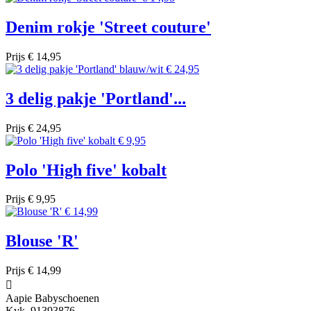
Denim rokje 'Street couture'
Prijs
€ 14,95
3 delig pakje 'Portland'...
Prijs
€ 24,95
Polo 'High five' kobalt
Prijs
€ 9,95
Blouse 'R'
Prijs
€ 14,99

Aapie Babyschoenen
Kvk. 91393876