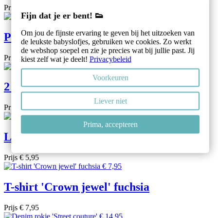
Prijs
€ 12,50
Fijn dat je er bent! 👟
Om jou de fijnste ervaring te geven bij het uitzoeken van
Polo 'High five' rood
de leukste babyslofjes, gebruiken we cookies. Zo werkt
de webshop soepel en zie je precies wat bij jullie past. Jij
Prijs
€ 9,95
kiest zelf wat je deelt!
Privacybeleid
Voorkeuren
2 delig pakje 'My Love'...
Liever niet
Prijs
€ 14,95
Prima, accepteren
Legging 'Grey Melee'
Prijs
€ 5,95
T-shirt 'Crown jewel' fuchsia
Prijs
€ 7,95