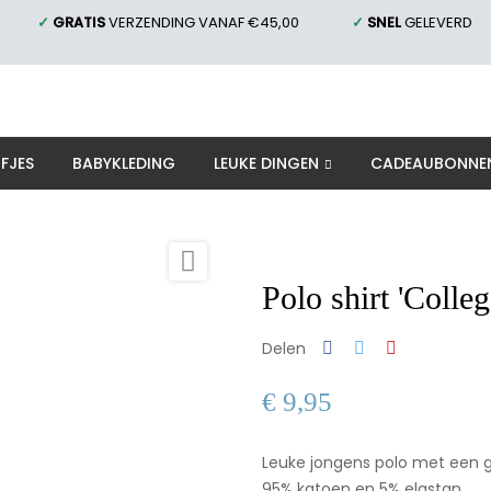
✓
GRATIS
VERZENDING VANAF €45,00
✓
SNEL
GELEVERD
FJES
BABYKLEDING
LEUKE DINGEN
CADEAUBONNE
ing
Polo shirt 'College'

Polo shirt 'Colleg
Delen
€ 9,95
Leuke jongens polo met een g
95% katoen en 5% elastan