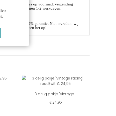
Alles op voorraad: verzending
binnen 1-2 werkdagen.
lles
s.
100% garantie. Niet tevreden, wij
lossen het op!
3 delig pakje 'Vintage...
3 d
Prijs
€ 24,95