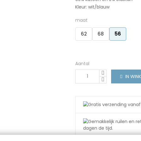
Kleur: wit/blauw
maat
62
68
56
Aantal
IN WIN