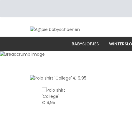
BABYSLOFJES
WINTERSLO
Home
Babykled