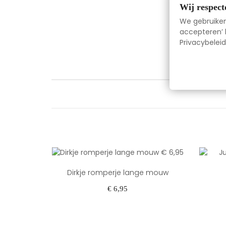
Wij respect
We gebruiken 
accepteren’ k
Privacybeleid
Dirkje romperje lange mouw
Prijs
€ 6,95