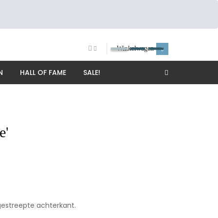
Winkelwagen
0
N
HALL OF FAME
SALE!
e'
estreepte achterkant.