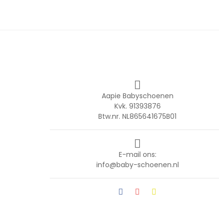

Aapie Babyschoenen
Kvk. 91393876
Btw.nr. NL865641675B01

E-mail ons:
info@baby-schoenen.nl