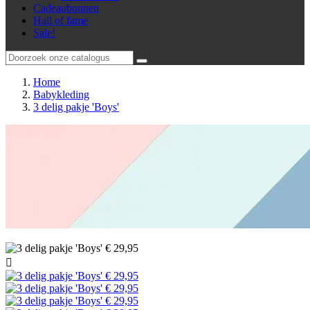
Cadeaubonnen
Hall of fame
Sale!
Home
Babykleding
3 delig pakje 'Boys'
