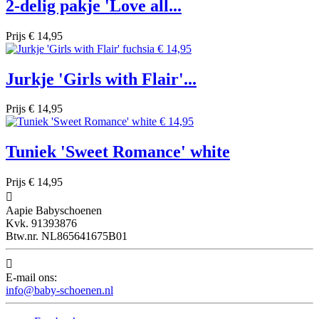
2-delig pakje 'Love all...
Prijs
€ 14,95
Jurkje 'Girls with Flair'...
Prijs
€ 14,95
Tuniek 'Sweet Romance' white
Prijs
€ 14,95

Aapie Babyschoenen
Kvk. 91393876
Btw.nr. NL865641675B01

E-mail ons:
info@baby-schoenen.nl