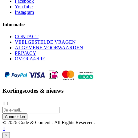
Facebook
YouTube
Instagram
Informatie
CONTACT
VEELGESTELDE VRAGEN
ALGEMENE VOORWAARDEN
PRIVACY
OVER A@PIE
Kortingscodes & nieuws


Aanmelden
© 2026 Code & Content - All Rights Reserved.

×