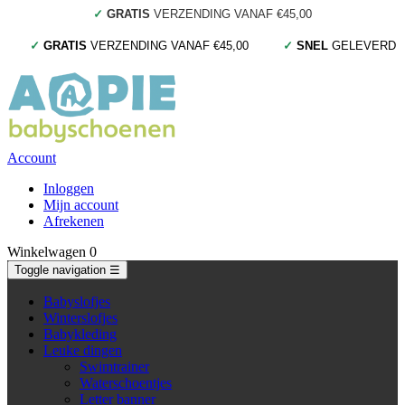
✓
GRATIS
VERZENDING VANAF €45,00
✓
GRATIS
VERZENDING VANAF €45,00
✓
SNEL
GELEVERD
Account
Inloggen
Mijn account
Afrekenen
Winkelwagen
0
Toggle navigation
☰
Babyslofjes
Winterslofjes
Babykleding
Leuke dingen
Swimtrainer
Waterschoentjes
Letter banner