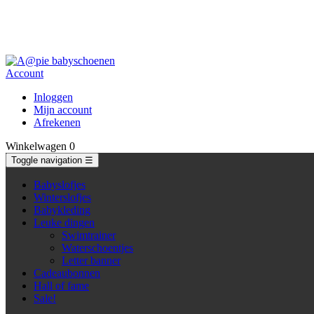
Account
Inloggen
Mijn account
Afrekenen
Winkelwagen
0
Toggle navigation
☰
Babyslofjes
Winterslofjes
Babykleding
Leuke dingen
Swimtrainer
Waterschoentjes
Letter banner
Cadeaubonnen
Hall of fame
Sale!