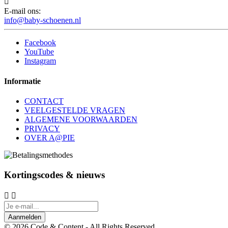

E-mail ons:
info@baby-schoenen.nl
Facebook
YouTube
Instagram
Informatie
CONTACT
VEELGESTELDE VRAGEN
ALGEMENE VOORWAARDEN
PRIVACY
OVER A@PIE
Kortingscodes & nieuws


Aanmelden
© 2026 Code & Content - All Rights Reserved.