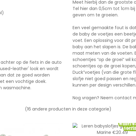
Meet hierbij dan de grootste 
Tel hier dan 0,5cm tot 1cm bi
l)
geven om te groeien.
Een veel gemaakte fout is da
de baby de voetjes een beetje
voet. Een oplossing voor dit 
baby aan het slapen is. De b
maat meten van de voeten. E
schoentjes “op de groei” wil 
achter op de fiets in de auto
schoentjes op de groei kopen,
'used-leather' look en wordt
Duck”voetjes (van die grote f
t aan dat ze goed worden
slofje niet goed passen en re
met een vochtige doek.
kunnen per design verschillen
en wasmachine.
Nog vragen? Neem
contact
m
(16 andere producten in deze categorie)