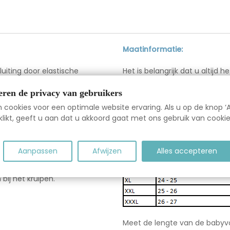
Maatinformatie:
luiting door elastische
Het is belangrijk dat u altijd
“Indicatie leeftijd” en “indic
indicatie, baseer de aankoop n
eren de privacy van gebruikers
t van 100% zacht leer
“indicatie schoenmaat”.
cookies voor een optimale website ervaring. Als u op de knop ‘A
erste loopfase extra grip
likt, geeft u aan dat u akkoord gaat met ons gebruik van cookie
and en blijven zeer goed aan
nen gebruikt voor de slofjes
Aanpassen
Afwijzen
Alles accepteren
de babyvoetjes niet gaan
t de babyvoetjes de ruimte
bij het kruipen.
Meet de lengte van de babyvo