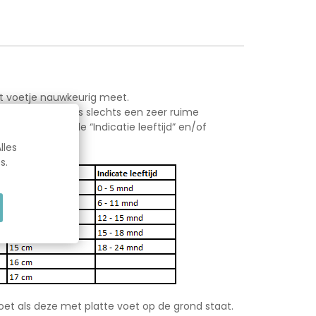
Gerelatee
 het voetje nauwkeurig meet.
atie schoenmaat” is slechts een zeer ruime
Producten
ooit alleen op de “Indicatie leeftijd” en/of
lles
s.
et als deze met platte voet op de grond staat.