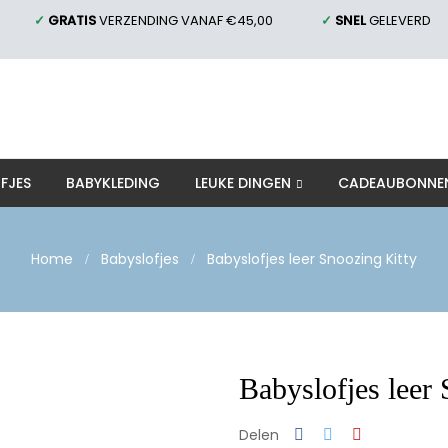
✓
GRATIS
VERZENDING VANAF €45,00
✓
SNEL
GELEVERD
FJES
BABYKLEDING
LEUKE DINGEN
CADEAUBONNE
Home
Babyslofjes
Babyslofjes leer Snoozing Kitty
Babyslofjes leer
Delen