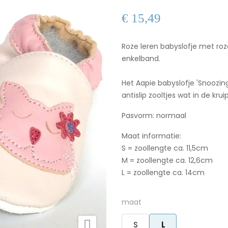
€ 15,49
Roze leren babyslofje met roze
enkelband.
Het Aapie babyslofje 'Snoozin
antislip zooltjes wat in de kru
Pasvorm: normaal
Maat informatie:
S = zoollengte ca. 11,5cm
M = zoollengte ca. 12,6cm
L = zoollengte ca. 14cm
maat

S
L