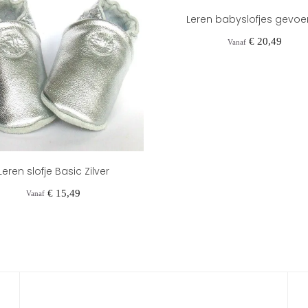
Leren babyslofjes gevoer
Prijs
€ 20,49
Vanaf
Leren slofje Basic Zilver
Prijs
€ 15,49
Vanaf