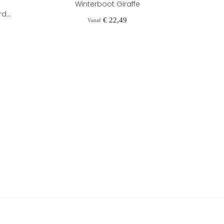
Winterboot Giraffe
d...
Leren 
Prijs
€ 22,49
Vanaf