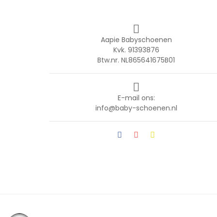

Aapie Babyschoenen
Kvk. 91393876
Btw.nr. NL865641675B01

E-mail ons:
info@baby-schoenen.nl