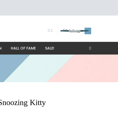
Winkelwagen
0
N
HALL OF FAME
SALE!
 Snoozing Kitty