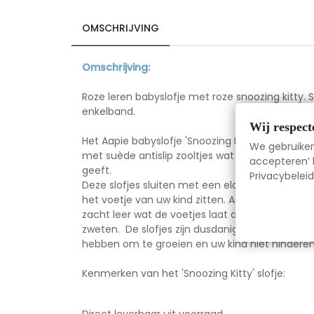
OMSCHRIJVING
Omschrijving:
Roze leren babyslofje met roze snoozing kitty. S
enkelband.
Wij respect
Het Aapie babyslofje 'Snoozing Kitty' is gemaak
We gebruiken 
met suède antislip zooltjes wat in de kruip en e
accepteren’ k
geeft.
Privacybeleid
Deze slofjes sluiten met een elastische enkelb
het voetje van uw kind zitten. Aapie babyschoe
zacht leer wat de voetjes laat ademen, zodat 
zweten. De slofjes zijn dusdanig ontworpen da
hebben om te groeien en uw kind niet hinderen 
Kenmerken van het 'Snoozing Kitty' slofje: