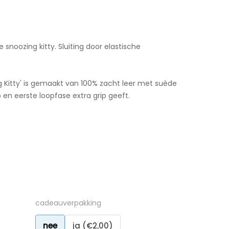
 snoozing kitty. Sluiting door elastische
g Kitty' is gemaakt van 100% zacht leer met suède
ip en eerste loopfase extra grip geeft.
cadeauverpakking
nee
ja (€2,00)