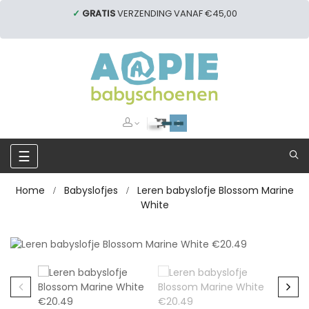
✓
GRATIS
VERZENDING VANAF €45,00
0
Toggle
☰
navigation
Home
Babyslofjes
Leren babyslofje Blossom Marine
White