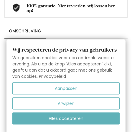
100% garantie. Niet tevreden, wij lossen het
op!
OMSCHRIJVING
Omschrijving:
Wij respecteren de privacy van gebruikers
We gebruiken cookies voor een optimale website
G
Marineblauw leren ballerina slofje met witte bloem en
ervaring. Als u op de knop ‘Alles accepteren’ klikt,
klittenband sluiting.
P
geeft u aan dat u akkoord gaat met ons gebruik
van cookies.
Privacybeleid
Het Aapie babyslofje 'Blossom Marine White' is
gemaakt van 100% zacht leer met suède antislip
Aanpassen
zooltjes wat in de kruip en eerste loopfase extra grip
geeft.
Deze slofjes sluiten met klittenband en blijven zeer
Afwijzen
goed aan het voetje van uw kind zitten. Aapie
babyschoenen gebruikt voor de slofjes zacht leer wat
Alles accepteren
de voetjes laat ademen, zodat de babyvoetjes niet
gaan zweten. De slofjes zijn dusdanig ontworpen dat