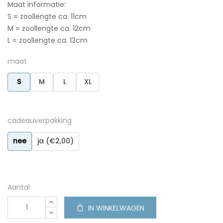
Maat informatie:
S = zoollengte ca. 11cm
M = zoollengte ca. 12cm
L = zoollengte ca. 13cm
maat
S
M
L
XL
cadeauverpakking
nee
ja (€2,00)
Aantal
IN WINKELWAGEN