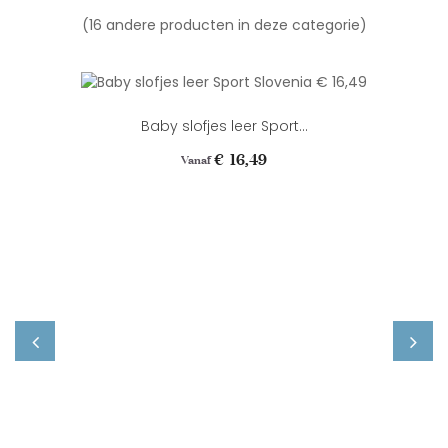
(16 andere producten in deze categorie)
Baby slofjes leer Sport...
Prijs
€ 16,49
Vanaf
‹
›