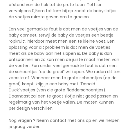
afstand van de hak tot de grote teen. Tel hier
vervolgens 0,5cm tot 1cm bij op zodat de babyslofjes
de voetjes ruimte geven om te groeien.
Een veel gemaakte fout is dat men de voetjes van de
baby opmeet, terwijl de baby de voetjes een beetje
“opkrult”, hierdoor meet men een te kleine voet. Een
oplossing voor dit probleem is dat men de voetjes
meet als de baby aan het slapen is. De baby is dan
ontspannen en zo kan men de juiste maat meten van
de voeten. Een ander veel gemaakte fout is dat men
de schoentjes “op de groei” wil kopen. We raden dit ten
zeerste af. Wanneer men te grote schoentjes (op de
groei) koopt, krijg je een baby met “Donald
Duck”voetjes (van die grote fladderschoentjes).
Daarnaast zal een te groot slofje niet goed passen en
regelmatig van het voetje vallen. De maten kunnen
per design verschillen.
Nog vragen ? Neem
contact
met ons op en we helpen
je graag verder.