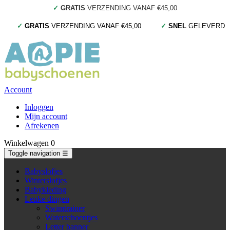
✓
GRATIS
VERZENDING VANAF €45,00
✓
GRATIS
VERZENDING VANAF €45,00
✓
SNEL
GELEVERD
Account
Inloggen
Mijn account
Afrekenen
Winkelwagen
0
Toggle navigation
☰
Babyslofjes
Winterslofjes
Babykleding
Leuke dingen
Swimtrainer
Waterschoentjes
Letter banner