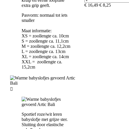
kruip en eerste loopfase
€ 16,49
€ 8,25
extra grip geeft.
Pasvorm: normaal tot iets
smaller
Maat informatie:
XS = zoollengte ca. 10cm
S = zoollengte ca. 11,1cm
M = zoollengte ca. 12,2cm
L = zoollengte ca. 13cm
XL = zoollengte ca. 14cm
XXL = zoollengte ca.
15,2cm

Sportief roze/wit leren
babyslofje met grijze ster.
Sluiting door elastische