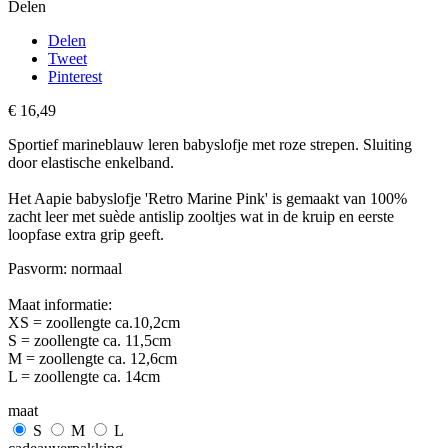
Delen
Delen
Tweet
Pinterest
€ 16,49
Sportief marineblauw leren babyslofje met roze strepen. Sluiting
door elastische enkelband.
Het Aapie babyslofje 'Retro Marine Pink' is gemaakt van 100%
zacht leer met suède antislip zooltjes wat in de kruip en eerste
loopfase extra grip geeft.
Pasvorm: normaal
Maat informatie:
XS = zoollengte ca.10,2cm
S = zoollengte ca. 11,5cm
M = zoollengte ca. 12,6cm
L = zoollengte ca. 14cm
maat
S
M
L