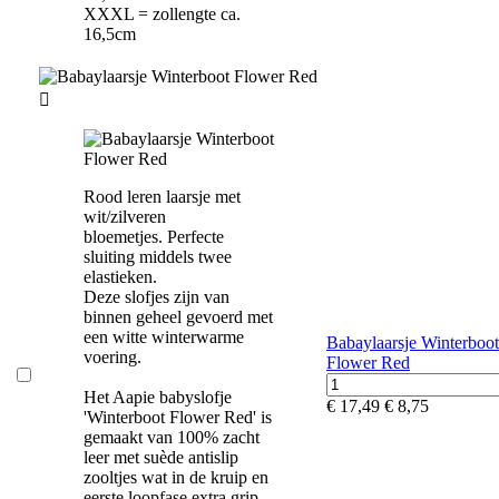
XXXL = zollengte ca.
16,5cm

Rood leren laarsje met
wit/zilveren
bloemetjes. Perfecte
sluiting middels twee
elastieken.
Deze slofjes zijn van
binnen geheel gevoerd met
een witte winterwarme
Babaylaarsje Winterboot
voering.
Flower Red
Het Aapie babyslofje
€ 17,49
€ 8,75
'Winterboot Flower Red' is
gemaakt van 100% zacht
leer met suède antislip
zooltjes wat in de kruip en
eerste loopfase extra grip