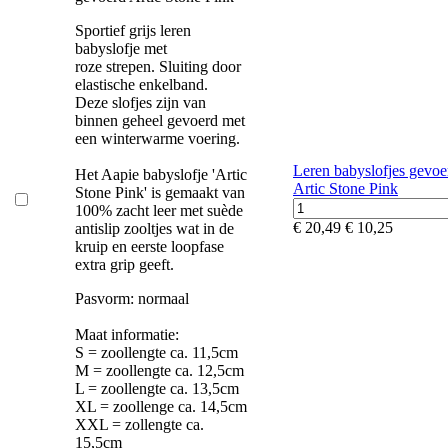
Sportief grijs leren
babyslofje met
roze strepen. Sluiting door
elastische enkelband.
Deze slofjes zijn van
binnen geheel gevoerd met
een winterwarme voering.
Leren babyslofjes gevoe
Het Aapie babyslofje 'Artic
Artic Stone Pink
Stone Pink' is gemaakt van
100% zacht leer met suède
€ 20,49
€ 10,25
antislip zooltjes wat in de
kruip en eerste loopfase
extra grip geeft.
Pasvorm: normaal
Maat informatie:
S = zoollengte ca. 11,5cm
M = zoollengte ca. 12,5cm
L = zoollengte ca. 13,5cm
XL = zoollenge ca. 14,5cm
XXL = zollengte ca.
15,5cm