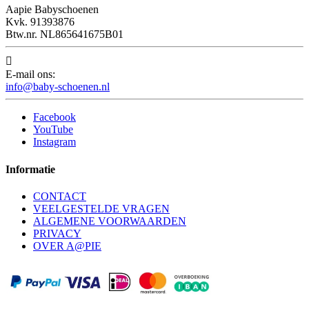
Aapie Babyschoenen
Kvk. 91393876
Btw.nr. NL865641675B01

E-mail ons:
info@baby-schoenen.nl
Facebook
YouTube
Instagram
Informatie
CONTACT
VEELGESTELDE VRAGEN
ALGEMENE VOORWAARDEN
PRIVACY
OVER A@PIE