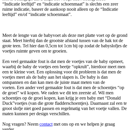
“Indicatie leeftijd” en “indicatie schoenmaat” is slechts een zeer
ruime indicatie, baseer de aankoop nooit alleen op de “Indicatie
leeftijd” en/of “indicatie schoenmaat”.
Meet de lengte van de babyvoet als deze met platte voet op de grond
staat. Meet hierbij dan de grootste afstand tussen van de hak tot de
grote teen. Tel hier dan 0,5cm tot 1cm bij op zodat de babyslofjes de
voetjes ruimte geven om te groeien.
Een veel gemaakte fout is dat men de voetjes van de baby opmeet,
waarbij de baby de voetjes een beetje “opkrult”, hierdoor meet men
een te kleine voet. Een oplossing voor dit probleem is dat men de
voetjes meet als de baby aan het slapen is. De baby is dan
ontspannen en dan kan men de juiste maat meten van de
voeten. Een ander veel gemaakte fout is dat men de schoentjes “op
de groei” wil kopen. We raden we dit ten zeerste af. Wil men
schoentjes op de groei kopen, kan krijg je een baby met “Donald
Duck”voetjes (van die grote fladderschoentjes). Daarnaast zal een te
groot slofje niet goed passen en regelmatig van het voetje vallen. De
maten kunnen per design verschillen.
Nog vragen? Neem
contact
met ons op en we helpen je graag
verder.