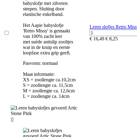
babyslofje met zilveren
strepen. Sluiting door
elastische enkelband.
Het Aapie babyslofje
Leren slofjes Retro Mis
'Retro Missy' is gemaakt
van 100% zacht leer
€ 16,49
€ 8,25
met suède antislip zooltjes
wat in de kruip en eerste
loopfase extra grip geeft.
Pasvorm: normaal
Maat informatie:
XS = zoollengte ca.10,2cm
S = zoollengte ca. 11,5cm
M = zoollengte ca. 12,6cm
L = zoollengte ca. 14cm
