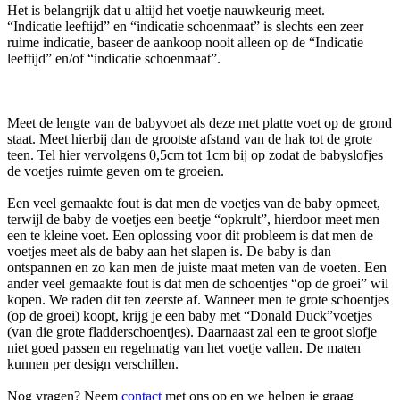
Het is belangrijk dat u altijd het voetje nauwkeurig meet.
“Indicatie leeftijd” en “indicatie schoenmaat” is slechts een zeer
ruime indicatie, baseer de aankoop nooit alleen op de “Indicatie
leeftijd” en/of “indicatie schoenmaat”.
Meet de lengte van de babyvoet als deze met platte voet op de grond
staat. Meet hierbij dan de grootste afstand van de hak tot de grote
teen. Tel hier vervolgens 0,5cm tot 1cm bij op zodat de babyslofjes
de voetjes ruimte geven om te groeien.
Een veel gemaakte fout is dat men de voetjes van de baby opmeet,
terwijl de baby de voetjes een beetje “opkrult”, hierdoor meet men
een te kleine voet. Een oplossing voor dit probleem is dat men de
voetjes meet als de baby aan het slapen is. De baby is dan
ontspannen en zo kan men de juiste maat meten van de voeten. Een
ander veel gemaakte fout is dat men de schoentjes “op de groei” wil
kopen. We raden dit ten zeerste af. Wanneer men te grote schoentjes
(op de groei) koopt, krijg je een baby met “Donald Duck”voetjes
(van die grote fladderschoentjes). Daarnaast zal een te groot slofje
niet goed passen en regelmatig van het voetje vallen. De maten
kunnen per design verschillen.
Nog vragen? Neem
contact
met ons op en we helpen je graag