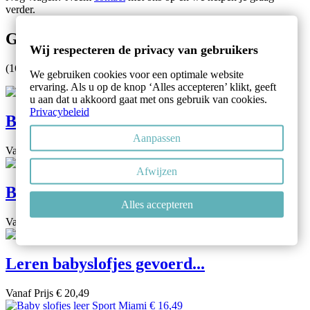
verder.
Gerelateerde producten
Wij respecteren de privacy van gebruikers
(16 andere producten in deze categorie)
We gebruiken cookies voor een optimale website
ervaring. Als u op de knop ‘Alles accepteren’ klikt, geeft
u aan dat u akkoord gaat met ons gebruik van cookies.
Privacybeleid
Baby slofjes leer Street Cairo
Aanpassen
Vanaf
Prijs
€ 16,49
Afwijzen
Baby slofjes leer Sport...
Alles accepteren
Vanaf
Prijs
€ 16,49
Leren babyslofjes gevoerd...
Vanaf
Prijs
€ 20,49