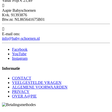
Vanaf
Prijs
€ 21,49

Aapie Babyschoenen
Kvk. 91393876
Btw.nr. NL865641675B01

E-mail ons:
info@baby-schoenen.nl
Facebook
YouTube
Instagram
Informatie
CONTACT
VEELGESTELDE VRAGEN
ALGEMENE VOORWAARDEN
PRIVACY
OVER A@PIE