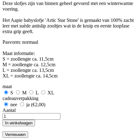
Deze slofjes zijn van binnen geheel gevoerd met een winterwarme
voering.
Het Aapie babyslofje 'Artic Star Stone' is gemaakt van 100% zacht
leer met suède antislip zooltjes wat in de kruip en eerste loopfase
extra grip geeft.
Pasvorm: normaal
Maat informatie:
S = zoollengte ca. 11,5cm
M = zoollengte ca. 12,5cm
L = zoollengte ca. 13,5cm
XL = zoollengte ca. 14,5cm
maat
S
M
L
XL
cadeauverpakking
nee
ja (€2,00)
Aantal
In winkelwagen