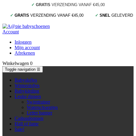
✓
GRATIS
VERZENDING VANAF €45,00
✓
GRATIS
VERZENDING VANAF €45,00
✓
SNEL
GELEVERD
Account
Inloggen
Mijn account
Afrekenen
Winkelwagen
0
Toggle navigation
☰
Babyslofjes
Winterslofjes
Babykleding
Leuke dingen
Swimtrainer
Waterschoentjes
Letter banner
Cadeaubonnen
Hall of fame
Sale!