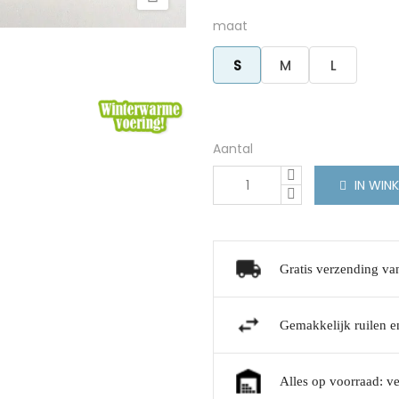
maat
S
M
L
Aantal
IN WIN
Gratis verzending va
Gemakkelijk ruilen en
Alles op voorraad: v