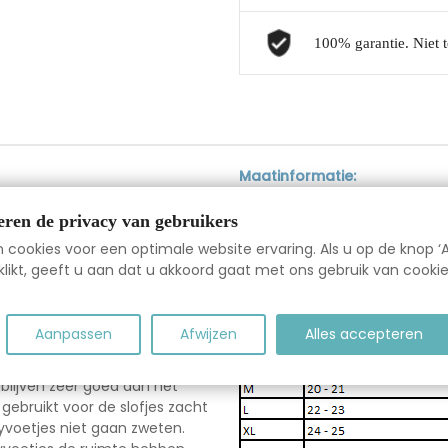
100% garantie. Niet t
Maatinformatie:
d. Perfecte
Het is belangrijk dat u altijd
eren de privacy van gebruikers
“Indicatie leeftijd” en “indic
cookies voor een optimale website ervaring. Als u op de knop ‘A
et een witte winterwarme
indicatie, baseer de aankoop n
likt, geeft u aan dat u akkoord gaat met ons gebruik van cookie
“indicatie schoenmaat”.
 van 100% zacht leer
Aanpassen
Afwijzen
Alles accepteren
erste loopfase extra grip
 blijven zeer goed aan het
gebruikt voor de slofjes zacht
yvoetjes niet gaan zweten.