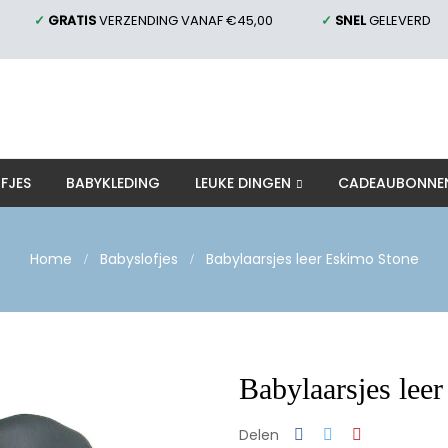
✓
GRATIS
VERZENDING VANAF €45,00
✓
SNEL
GELEVERD
FJES
BABYKLEDING
LEUKE DINGEN
CADEAUBONNE
Home
Babyslofjes
Babylaarsjes leer Eskimo Stone
Babylaarsjes lee
Delen