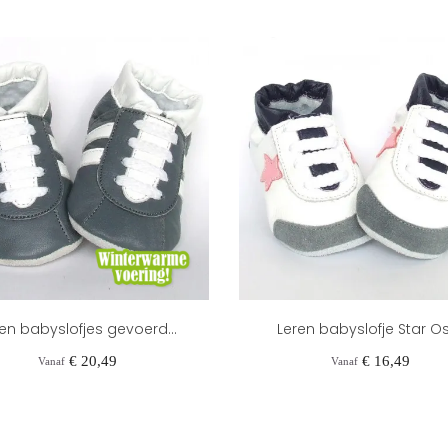
en babyslofjes gevoerd...
Leren babyslofje Star O
Prijs
Prijs
€ 20,49
€ 16,49
Vanaf
Vanaf