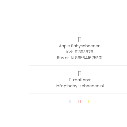

Aapie Babyschoenen
Kvk. 91393876
Btw.nr. NL865641675B01

E-mail ons:
info@baby-schoenen.nl