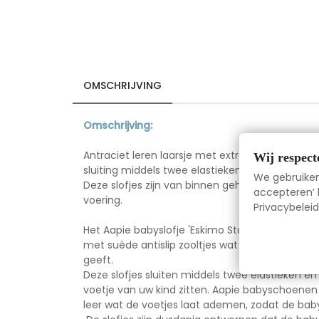
OMSCHRIJVING
Omschrijving:
Antraciet leren laarsje met extra gevoerde ran
Wij respect
sluiting middels twee elastieken.
We gebruiken 
Deze slofjes zijn van binnen geheel gevoerd m
accepteren’ k
voering.
Privacybeleid
Het Aapie babyslofje 'Eskimo Stone' is gemaakt
met suède antislip zooltjes wat in de kruip en e
geeft.
Deze slofjes sluiten middels twee elastieken en
voetje van uw kind zitten. Aapie babyschoenen 
leer wat de voetjes laat ademen, zodat de bab