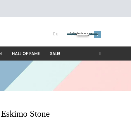
Winkelwagen
0
N
HALL OF FAME
SALE!
r Eskimo Stone