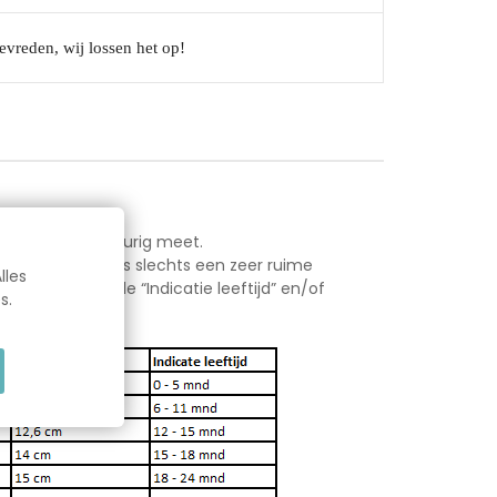
evreden, wij lossen het op!
Gerelatee
 het voetje nauwkeurig meet.
atie schoenmaat” is slechts een zeer ruime
Producten
lles
ooit alleen op de “Indicatie leeftijd” en/of
s.