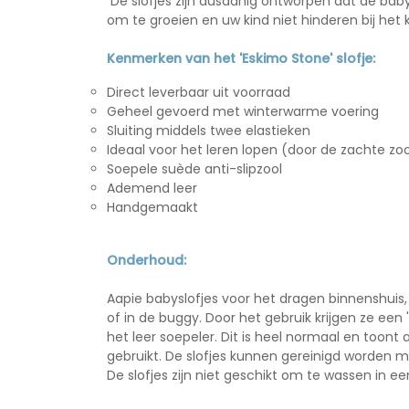
De slofjes zijn dusdanig ontworpen dat de ba
om te groeien en uw kind niet hinderen bij het 
Kenmerken van het 'Eskimo Stone' slofje:
Direct leverbaar uit voorraad
Geheel gevoerd met winterwarme voering
Sluiting middels twee elastieken
Ideaal voor het leren lopen (door de zachte zoo
Soepele suède anti-slipzool
Ademend leer
Handgemaakt
Onderhoud:
Aapie babyslofjes voor het dragen binnenshuis, 
of in de buggy. Door het gebruik krijgen ze een 
het leer soepeler. Dit is heel normaal en toon
gebruikt. De slofjes kunnen gereinigd worden 
De slofjes zijn
niet
geschikt om te wassen in e