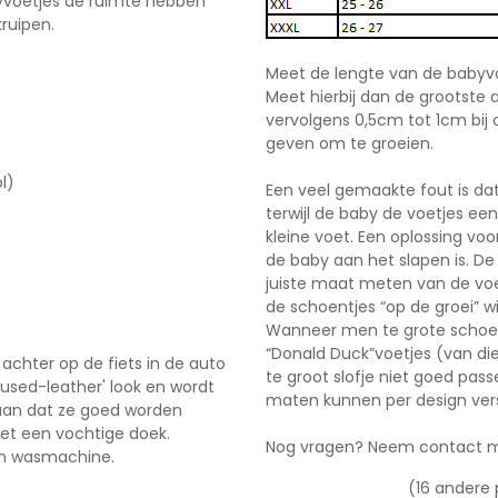
byvoetjes de ruimte hebben
kruipen.
Meet de lengte van de babyvo
Meet hierbij dan de grootste a
vervolgens 0,5cm tot 1cm bij 
geven om te groeien.
l)
Een veel gemaakte fout is d
terwijl de baby de voetjes ee
kleine voet. Een oplossing vo
de baby aan het slapen is. D
juiste maat meten van de vo
de schoentjes “op de groei” wi
Wanneer men te grote schoent
“Donald Duck”voetjes (van die
achter op de fiets in de auto
te groot slofje niet goed pas
'used-leather' look en wordt
maten kunnen per design vers
t aan dat ze goed worden
met een vochtige doek.
Nog vragen? Neem
contact
m
en wasmachine.
(16 andere 