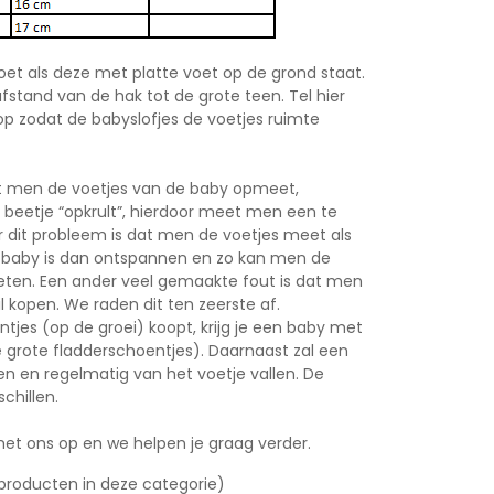
et als deze met platte voet op de grond staat.
fstand van de hak tot de grote teen. Tel hier
op zodat de babyslofjes de voetjes ruimte
at men de voetjes van de baby opmeet,
n beetje “opkrult”, hierdoor meet men een te
or dit probleem is dat men de voetjes meet als
e baby is dan ontspannen en zo kan men de
eten. Een ander veel gemaakte fout is dat men
l kopen. We raden dit ten zeerste af.
jes (op de groei) koopt, krijg je een baby met
 grote fladderschoentjes). Daarnaast zal een
sen en regelmatig van het voetje vallen. De
chillen.
et ons op en we helpen je graag verder.
producten in deze categorie)