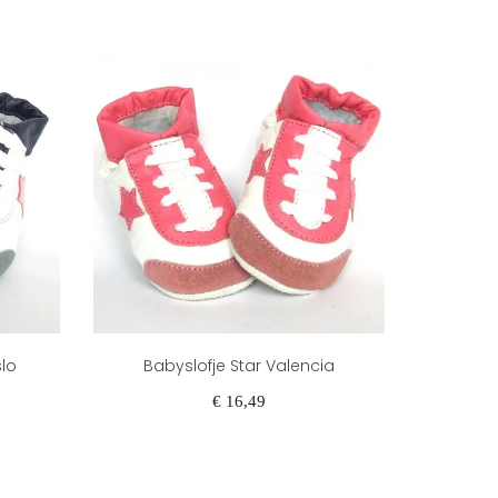
slo
Babyslofje Star Valencia
Win
Prijs
€ 16,49