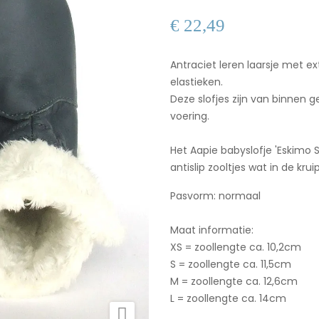
€ 22,49
Antraciet leren laarsje met e
elastieken.
Deze slofjes zijn van binnen
voering.
Het Aapie babyslofje 'Eskimo
antislip zooltjes wat in de kru
Pasvorm: normaal
Maat informatie:
XS = zoollengte ca. 10,2cm
S = zoollengte ca. 11,5cm
M = zoollengte ca. 12,6cm
L = zoollengte ca. 14cm
